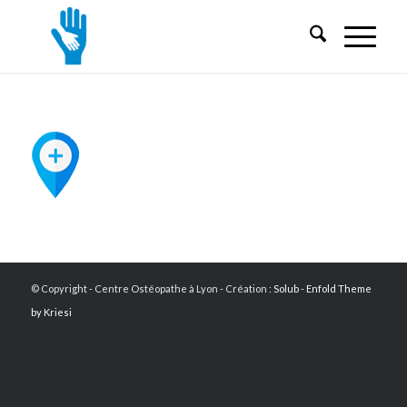
© Copyright - Centre Ostéopathe à Lyon - Création :
Solub
-
Enfold Theme
by Kriesi