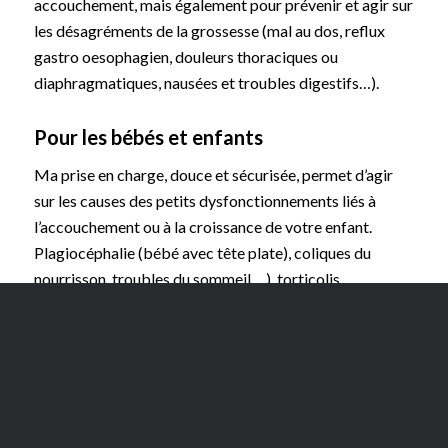
accouchement, mais également pour prévenir et agir sur
les désagréments de la grossesse (mal au dos, reflux
gastro oesophagien, douleurs thoraciques ou
diaphragmatiques, nausées et troubles digestifs…).
Pour les bébés et enfants
Ma prise en charge, douce et sécurisée, permet d’agir
sur les causes des petits dysfonctionnements liés à
l’accouchement ou à la croissance de votre enfant.
Plagiocéphalie (bébé avec tête plate), coliques du
nourrisson, troubles du sommeil,…), torticolis
congénital…. Nous travaillons avec des sages femmes,
pédiatres et gynécologues pour vous assurer un suivi de
qualité.
Ostéopathie, névralgie