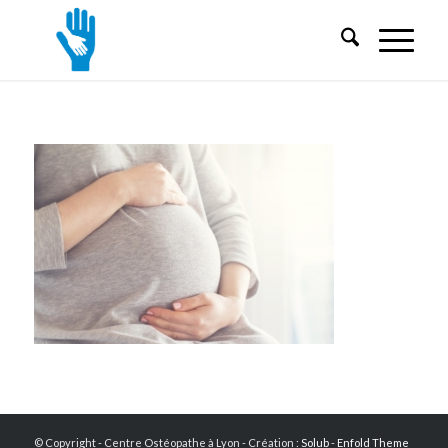
© Copyright - Centre Ostéopathe à Lyon - Création :
Solub
-
Enfold Theme