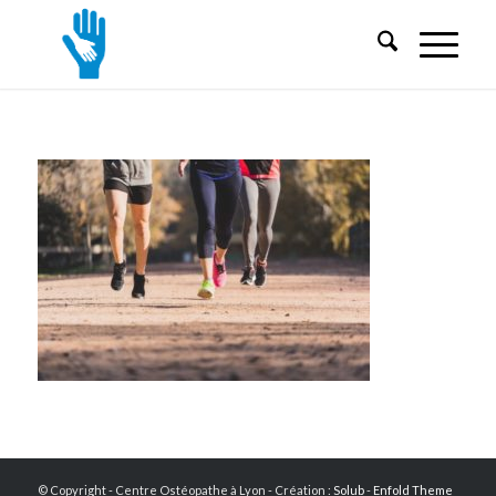
© Copyright - Centre Ostéopathe à Lyon - Création :
Solub
-
Enfold Theme