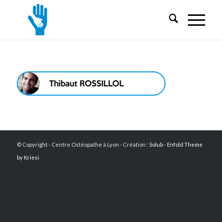
© Copyright - Centre Ostéopathe à Lyon - Création :
Solub
-
Enfold Theme
by Kriesi