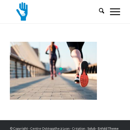
© Copyright - Centre Ostéopathe à Lyon - Création :
Solub
-
Enfold Theme