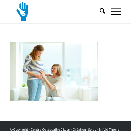
© Copyright - Centre Ostéopathe à Lyon - Création :
Solub
-
Enfold Theme