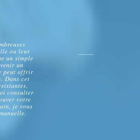
ombreuses
lle ou leur
me un simple
evenir un
 peut offrir
s. Dans cet
rsistantes,
oi consulter
ouver votre
ain, je vous
manuelle.