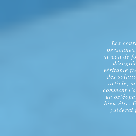
Les cour
personnes,
niveau de f
désagrém
véritable f
des soluti
article, n
comment l’o
un ostéopa
bien-être. 
guiderai