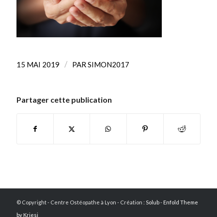
/
15 MAI 2019
PAR
SIMON2017
Partager cette publication
© Copyright - Centre Ostéopathe à Lyon - Création :
Solub
-
Enfold Theme
by Kriesi