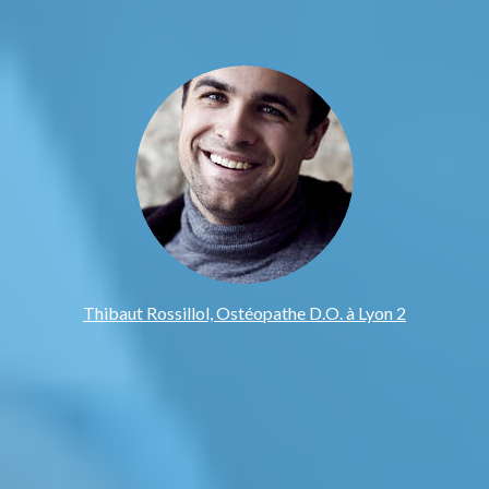
Thibaut Rossillol, Ostéopathe D.O. à Lyon 2