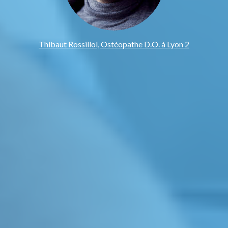
Thibaut Rossillol, Ostéopathe D.O. à Lyon 2