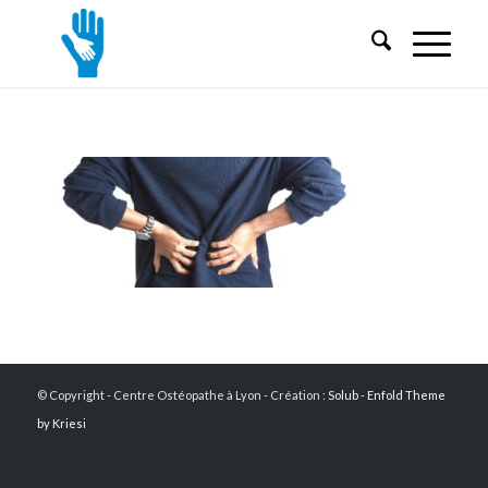
© Copyright - Centre Ostéopathe à Lyon - Création :
Solub
-
Enfold Theme
by Kriesi