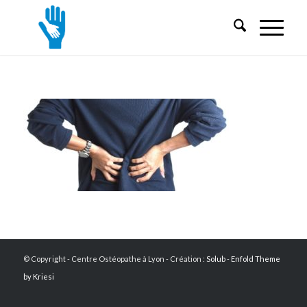
© Copyright - Centre Ostéopathe à Lyon - Création :
Solub
-
Enfold Theme
by Kriesi