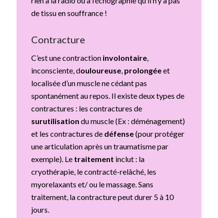
rien à la radio ou à l’échographie qu’il n’y a pas
de tissu en souffrance !
Contracture
C’est une contraction
involontaire
,
inconsciente, d
ouloureuse
,
prolongée
et
localisée d’un muscle ne cédant pas
spontanément au repos. Il existe deux types de
contractures : les contractures de
surutilisation
du muscle (Ex : déménagement)
et les contractures de
défense
(pour protéger
une articulation après un traumatisme par
exemple). Le
traitement
inclut : la
cryothérapie, le contracté-relâché, les
myorelaxants et/ ou le massage. Sans
traitement, la contracture peut durer 5 à 10
jours.