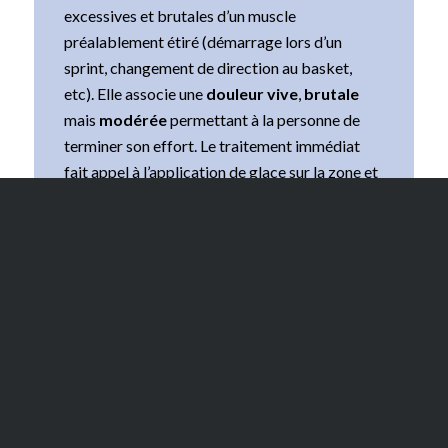
excessives et brutales d’un muscle
préalablement étiré (démarrage lors d’un
sprint, changement de direction au basket,
etc). Elle associe une
douleur vive
,
brutale
mais
modérée
permettant à la personne de
terminer son effort. Le traitement immédiat
fait appel à l’application de glace sur la zone et
d’une contention. Un arrêt du sport pendant 10
jours est ensuite demandé.
Stade 2 : Déchirure partielle
Elle correspond à la
lésion de fibres
voire de
faisceaux d’un muscle. La contraction
volontaire du muscle est possible mais
douloureuse, elle impose souvent l’
arrêt de
l‘effort
et un
bleu
peut être visible 2 jours
après le traumatisme. La déchirure peut arriver