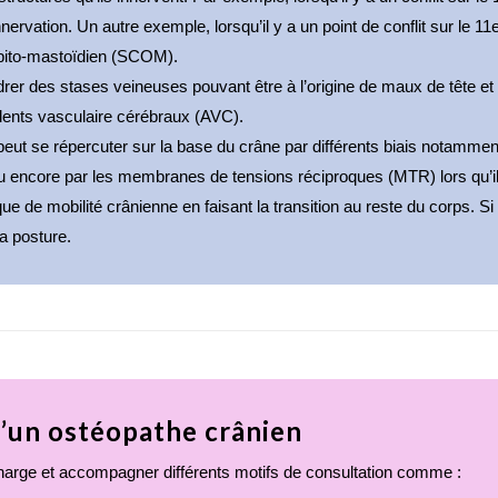
ervation. Un autre exemple, lorsqu’il y a un point de conflit sur le 11
ipito-mastoïdien (SCOM). 
drer des stases veineuses pouvant être à l’origine de maux de tête et
dents vasculaire cérébraux (AVC). 
 peut se répercuter sur la base du crâne par différents biais notamment
 ou encore par les membranes de tensions réciproques (MTR) lors qu’i
 de mobilité crânienne en faisant la transition au reste du corps. Si c
a posture.
d’un ostéopathe crânien
harge et accompagner différents motifs de consultation comme : 