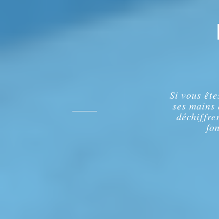
Si vous ête
ses mains 
déchiffre
fo