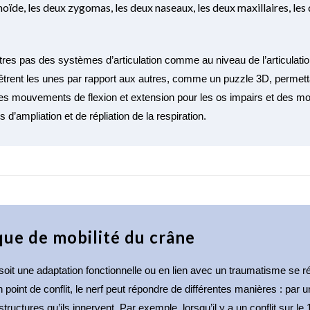
hmoïde, les deux zygomas, les deux naseaux, les deux maxillaires, les
res pas des systèmes d’articulation comme au niveau de l’articulatio
vêtrent les unes par rapport aux autres, comme un puzzle 3D, perme
des mouvements de flexion et extension pour les os impairs et des mou
ampliation et de répliation de la respiration. 
ue de mobilité du crâne
it une adaptation fonctionnelle ou en lien avec un traumatisme se r
 point de conflit, le nerf peut répondre de différentes manières : par
tructures qu’ils innervent. Par exemple, lorsqu’il y a un conflit sur 