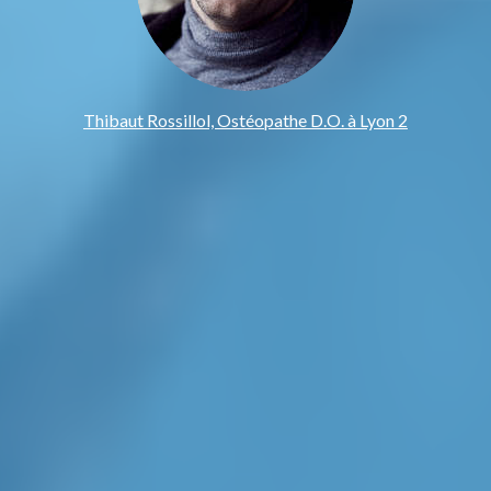
Thibaut Rossillol, Ostéopathe D.O. à Lyon 2