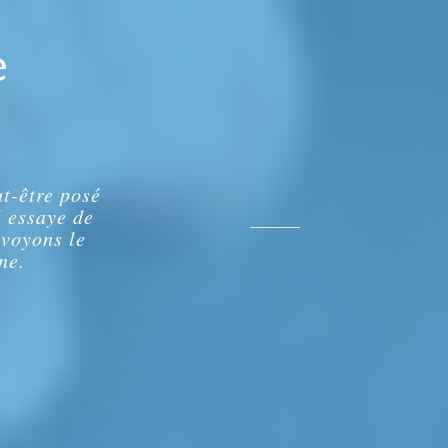
e
ut-être posé
l essaye de
 voyons le
ne.